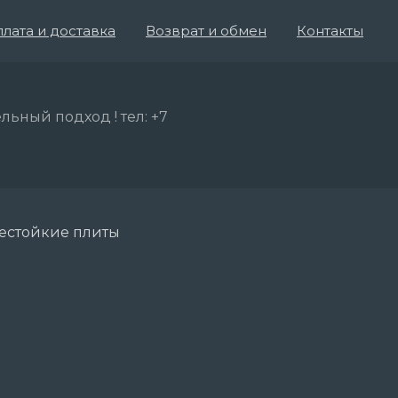
лата и доставка
Возврат и обмен
Контакты
льный подход ! тел: +7
естойкие плиты