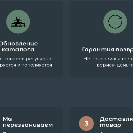
Обновление
каталога
Гарантия возв
ог товаров регулярно
Не понравился това
ряется и пополняется
вернем деньг
Мы
Доставля
3
перезваниваем
товар