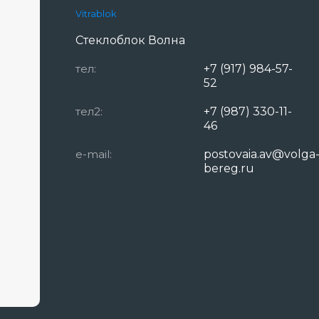
Vitrablok
Стеклоблок Волна
тел:
+7 (917) 984-57-
52
тел2:
+7 (987) 330-11-
46
e-mail:
postovaia.av@volga
bereg.ru