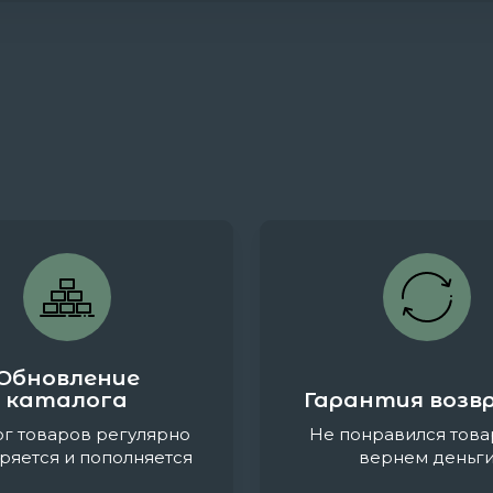
Обновление
каталога
Гарантия возв
ог товаров регулярно
Не понравился това
ряется и пополняется
вернем деньг