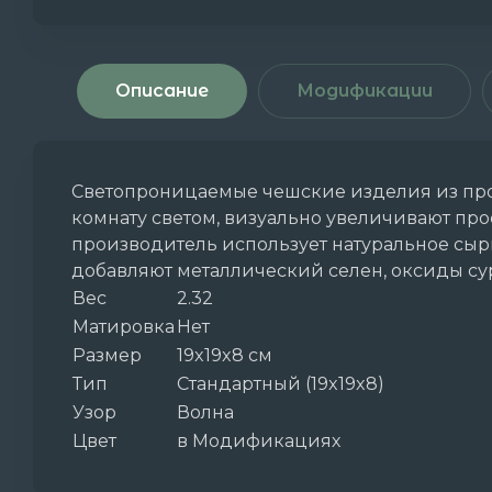
Описание
Модификации
Светопроницаемые чешские изделия из проч
комнату светом, визуально увеличивают про
производитель использует натуральное сыр
добавляют металлический селен, оксиды сур
Вес
2.32
Матировка
Нет
Размер
19x19x8 см
Тип
Стандартный (19x19x8)
Узор
Волна
Цвет
в Модификациях