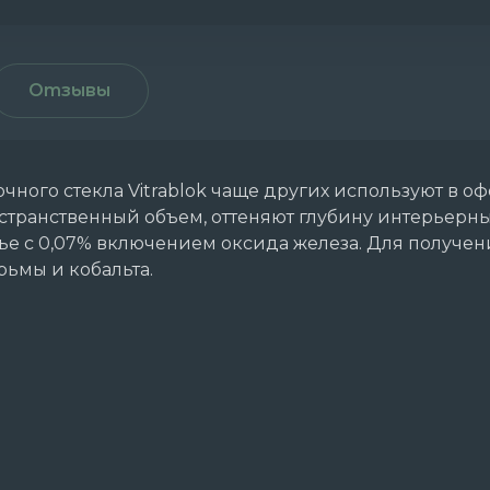
Отзывы
ного стекла Vitrablok чаще других используют в о
странственный объем, оттеняют глубину интерьерны
ье с 0,07% включением оксида железа. Для получен
ьмы и кобальта.