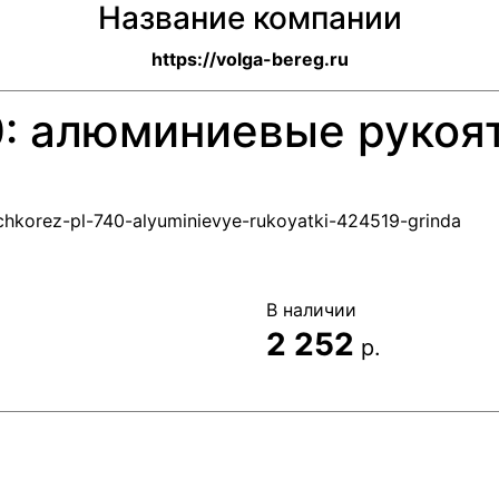
Название компании
https://volga-bereg.ru
0: алюминиевые рукоят
uchkorez-pl-740-alyuminievye-rukoyatki-424519-grinda
В наличии
2 252
р.