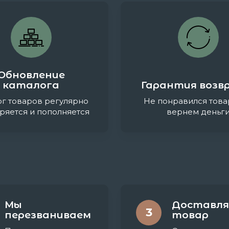
Обновление
каталога
Гарантия возв
ог товаров регулярно
Не понравился това
ряется и пополняется
вернем деньг
Мы
Доставля
3
перезваниваем
товар