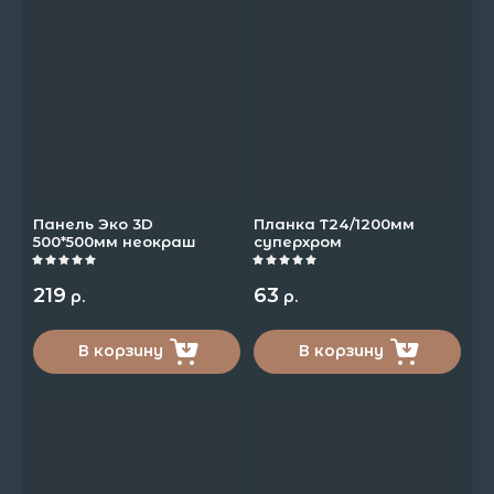
Панель Эко 3D
Планка Т24/1200мм
500*500мм неокраш
суперхром
219
63
р.
р.
В корзину
В корзину