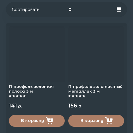
Сортировать
Цена - убывание
Цена - возрастание
Название - Я-А
Название - А-Я
П-профиль золотая
П-профиль золотистый
полоса 3 м
металлик 3 м
141
156
р.
р.
В корзину
В корзину