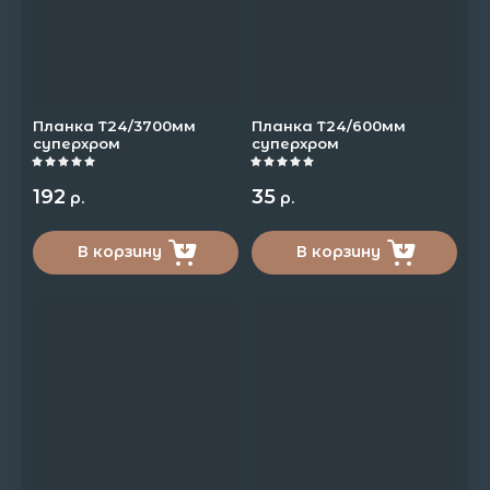
Планка Т24/3700мм
Планка Т24/600мм
суперхром
суперхром
192
35
р.
р.
В корзину
В корзину