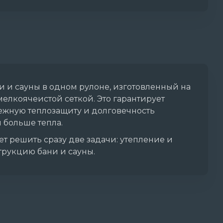
и и сауны в одном рулоне, изготовленный на
елкоячеистой сеткой. Это гарантирует
дежную теплозащиту и долговечность
 больше тепла.
т решить сразу две задачи: утепление и
трукцию бани и сауны.