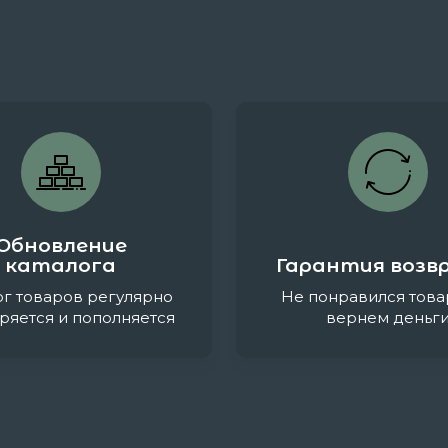
Обновление
каталога
Гарантия возв
ог товаров регулярно
Не понравился това
ряется и пополняется
вернем деньг