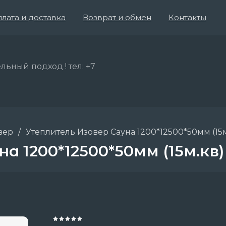
лата и доставка
Возврат и обмен
Контакты
льный подход ! тел: +7
вер
/
Утеплитель Изовер Сауна 1200*12500*50мм (15м.
 1200*12500*50мм (15м.кв) 