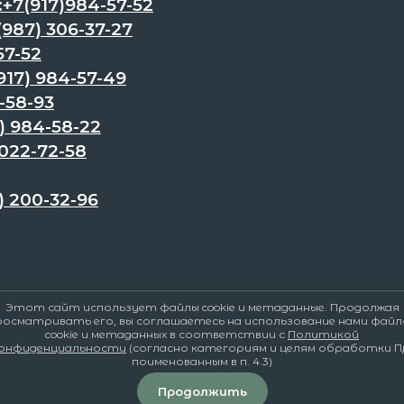
7(917)984-57-52
87) 306-37-27
57-52
17) 984-57-49
-58-93
) 984-58-22
022-72-58
 200-32-96
Этот сайт использует файлы cookie и метаданные. Продолжая
росматривать его, вы соглашаетесь на использование нами файл
cookie и метаданных в соответствии с
Политикой
онфиденциальности
(согласно категориям и целям обработки П
поименованным в п. 4.3)
Продолжить
Корзина
0