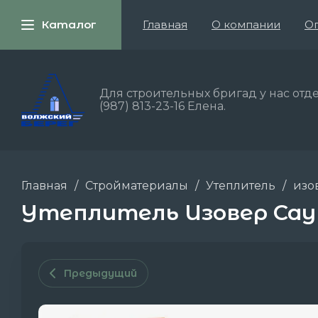
Каталог
Главная
О компании
Оп
Для строительных бригад у нас отде
(987) 813-23-16 Елена.
Главная
/
Стройматериалы
/
Утеплитель
/
изо
Утеплитель Изовер Сауна
Предыдущий