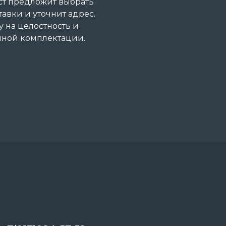
ст предложит выбрать
авки и уточнит адрес.
 на целостность и
анной комплектации.